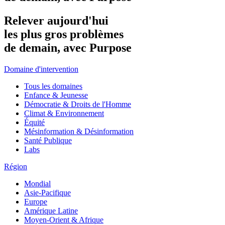
Relever
aujourd'hui
les
plus
gros
problèmes
de
demain,
avec
Purpose
Domaine d'intervention
Tous les domaines
Enfance & Jeunesse
Démocratie & Droits de l'Homme
Climat & Environnement
Équité
Mésinformation & Désinformation
Santé Publique
Labs
Région
Mondial
Asie-Pacifique
Europe
Amérique Latine
Moyen-Orient & Afrique