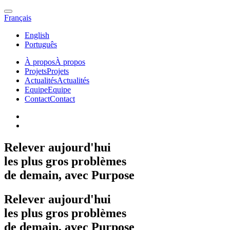
Français
English
Português
À propos
À propos
Projets
Projets
Actualités
Actualités
Equipe
Equipe
Contact
Contact
Relever
aujourd'hui
les
plus
gros
problèmes
de
demain,
avec
Purpose
Relever
aujourd'hui
les
plus
gros
problèmes
de
demain,
avec
Purpose