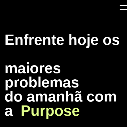
Enfrente
hoje
os
maiores
Enfrente
hoje
os
problemas
maiores
problem
do
amanhã
com
do
amanhã
com
a
Purpose