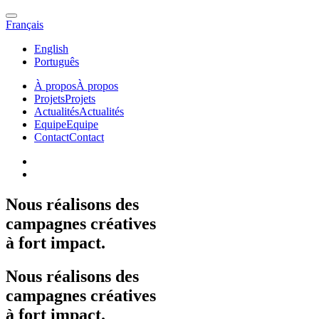
Français
English
Português
À propos
À propos
Projets
Projets
Actualités
Actualités
Equipe
Equipe
Contact
Contact
Nous
réalisons
des
campagnes
créatives
à
fort
impact.
Nous
réalisons
des
campagnes
créatives
à
fort
impact.