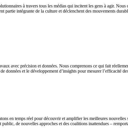
utionnaires à travers tous les médias qui incitent les gens à agir. Nou
nt partie intégrante de la culture et déclenchent des mouvements durab
avaux avec précision et données. Nous comprenons ce qui fait réellement
e données et le développement d’insights pour mesurer l’efficacité des pr
s en temps réel pour découvrir et amplifier les meilleures nouvelles st
public, de nouvelles approches et des coalitions inattendues – remportan