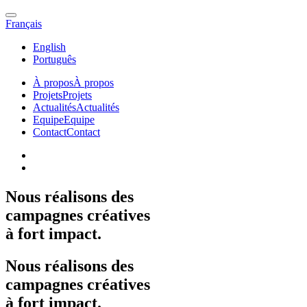
Français
English
Português
À propos
À propos
Projets
Projets
Actualités
Actualités
Equipe
Equipe
Contact
Contact
Nous
réalisons
des
campagnes
créatives
à
fort
impact.
Nous
réalisons
des
campagnes
créatives
à
fort
impact.