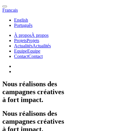
Français
English
Português
À propos
À propos
Projets
Projets
Actualités
Actualités
Equipe
Equipe
Contact
Contact
Nous
réalisons
des
campagnes
créatives
à
fort
impact.
Nous
réalisons
des
campagnes
créatives
à
fort
impact.