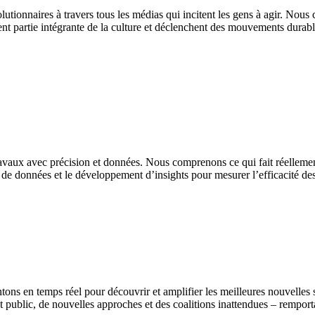
utionnaires à travers tous les médias qui incitent les gens à agir. Nou
nt partie intégrante de la culture et déclenchent des mouvements durab
avaux avec précision et données. Nous comprenons ce qui fait réellement
e données et le développement d’insights pour mesurer l’efficacité des pr
s en temps réel pour découvrir et amplifier les meilleures nouvelles st
public, de nouvelles approches et des coalitions inattendues – remportan