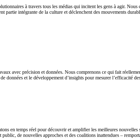
utionnaires à travers tous les médias qui incitent les gens à agir. Nou
nt partie intégrante de la culture et déclenchent des mouvements durab
avaux avec précision et données. Nous comprenons ce qui fait réellement
e données et le développement d’insights pour mesurer l’efficacité des pr
s en temps réel pour découvrir et amplifier les meilleures nouvelles st
public, de nouvelles approches et des coalitions inattendues – remportan