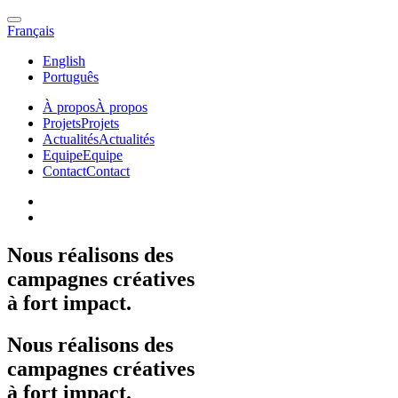
Français
English
Português
À propos
À propos
Projets
Projets
Actualités
Actualités
Equipe
Equipe
Contact
Contact
Nous
réalisons
des
campagnes
créatives
à
fort
impact.
Nous
réalisons
des
campagnes
créatives
à
fort
impact.