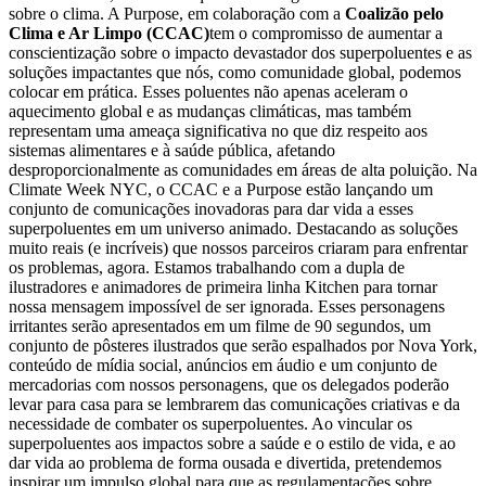
sobre o clima. A Purpose, em colaboração com a
Coalizão pelo
Clima e Ar Limpo (CCAC)
tem o compromisso de aumentar a
conscientização sobre o impacto devastador dos superpoluentes e as
soluções impactantes que nós, como comunidade global, podemos
colocar em prática. Esses poluentes não apenas aceleram o
aquecimento global e as mudanças climáticas, mas também
representam uma ameaça significativa no que diz respeito aos
sistemas alimentares e à saúde pública, afetando
desproporcionalmente as comunidades em áreas de alta poluição. Na
Climate Week NYC, o CCAC e a Purpose estão lançando um
conjunto de comunicações inovadoras para dar vida a esses
superpoluentes em um universo animado
. Destacando as soluções
muito reais (e incríveis) que nossos parceiros criaram para enfrentar
os problemas, agora. Estamos trabalhando com a dupla de
ilustradores e animadores de primeira linha Kitchen para tornar
nossa mensagem impossível de ser ignorada. Esses personagens
irritantes serão apresentados em um filme de 90 segundos, um
conjunto de pôsteres ilustrados que serão espalhados por Nova York,
conteúdo de mídia social, anúncios em áudio e um conjunto de
mercadorias com nossos personagens, que os delegados poderão
levar para casa para se lembrarem das comunicações criativas e da
necessidade de combater os superpoluentes. Ao vincular os
superpoluentes aos impactos sobre a saúde e o estilo de vida, e ao
dar vida ao problema de forma ousada e divertida, pretendemos
inspirar um impulso global para que as regulamentações sobre