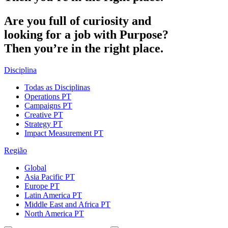
Are
you
full
of
curiosity
and
looking
for
a
job
with
Purpose?
Then
you’re
in
the
right
place.
Disciplina
Todas as Disciplinas
Operations PT
Campaigns PT
Creative PT
Strategy PT
Impact Measurement PT
Região
Global
Asia Pacific PT
Europe PT
Latin America PT
Middle East and Africa PT
North America PT