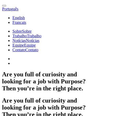
Português
English
Français
Sobre
Sobre
Trabalho
Trabalho
Notícias
Notícias
Equipe
Equipe
Contato
Contato
Are
you
full
of
curiosity
and
looking
for
a
job
with
Purpose?
Then
you’re
in
the
right
place.
Are
you
full
of
curiosity
and
looking
for
a
job
with
Purpose?
Then
you’re
in
the
right
place.