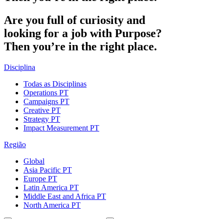
Are
you
full
of
curiosity
and
looking
for
a
job
with
Purpose?
Then
you’re
in
the
right
place.
Disciplina
Todas as Disciplinas
Operations PT
Campaigns PT
Creative PT
Strategy PT
Impact Measurement PT
Região
Global
Asia Pacific PT
Europe PT
Latin America PT
Middle East and Africa PT
North America PT