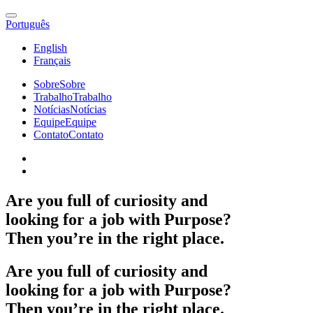
Português
English
Français
Sobre
Sobre
Trabalho
Trabalho
Notícias
Notícias
Equipe
Equipe
Contato
Contato
Are
you
full
of
curiosity
and
looking
for
a
job
with
Purpose?
Then
you’re
in
the
right
place.
Are
you
full
of
curiosity
and
looking
for
a
job
with
Purpose?
Then
you’re
in
the
right
place.