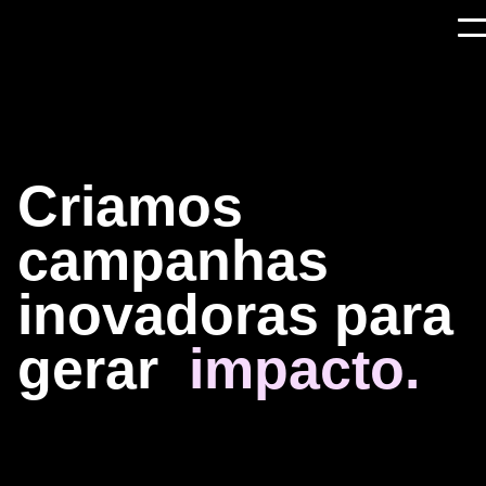
Criamos
campanhas
Criamos
campan
inovadoras
para
inovadoras
para
gerar
impacto.
gerar
impacto.